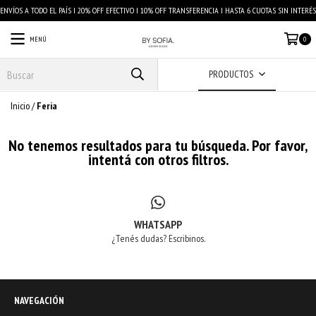
ENVÍOS A TODO EL PAÍS I 20% OFF EFECTIVO I 10% OFF TRANSFERENCIA I HASTA 6 CUOTAS SIN INTERÉS
MENÚ
0
PRODUCTOS
Inicio
/
Feria
No tenemos resultados para tu búsqueda. Por favor,
intentá con otros filtros.
WHATSAPP
¿Tenés dudas? Escribinos.
NAVEGACIÓN