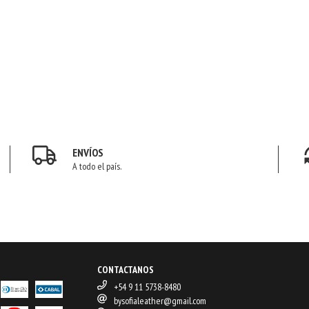
ENVÍOS
A todo el país.
CONTACTANOS
+54 9 11 5738-8480
bysofialeather@gmail.com