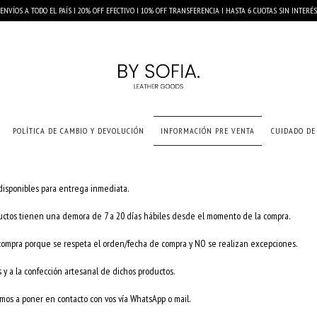
ENVÍOS A TODO EL PAÍS I 20% OFF EFECTIVO I 10% OFF TRANSFERENCIA I HASTA 6 CUOTAS SIN INTERÉS
POLÍTICA DE CAMBIO Y DEVOLUCIÓN
INFORMACIÓN PRE VENTA
CUIDADO DE
disponibles para entrega inmediata.
uctos tienen una demora de 7 a 20 días hábiles desde el momento de la compra.
a compra porque se respeta el orden/fecha de compra y NO se realizan excepciones.
 y a la confección artesanal de dichos productos.
amos a poner en contacto con vos vía WhatsApp o mail.