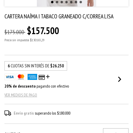
CARTERA NAÍMA I TABACO GRANEADO C/CORREA LISA
$157.500
$175.000
Precio sin impuestos
$130.165,29
6
CUOTAS SIN INTERÉS DE
$26.250
20% de descuento
pagando con efectivo
VER MEDIOS DE PAGO
Envío gratis
superando los
$180.000