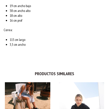
19 cm ancho bajo
38 cm ancho alto
18 cm alto
16 cm prof
Correa:
115 cm largo
3,5
cm ancho
PRODUCTOS SIMILARES