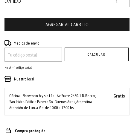
CANTIDAD
Entregas para el CP:
CAMBIAR CP
Medios de envío
CALCULAR
No sé mi código postal
Nuestro local
Gratis
Oficina I Showroom b y s o f í a
Av Sucre 2480. 1 B. Beccar,
San Isidro. Edificio Paneco Sol. Buenos Aires, Argentina -
Atención de Lun. a Vie. de 10:00 a 17:00 hs.
Compra protegida