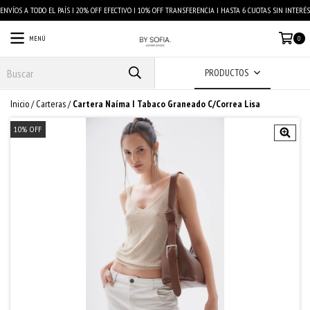
ENVÍOS A TODO EL PAÍS I 20% OFF EFECTIVO I 10% OFF TRANSFERENCIA I HASTA 6 CUOTAS SIN INTERÉS
MENÚ
0
PRODUCTOS
Inicio
/
Carteras
/
Cartera Naíma I Tabaco Graneado C/Correa Lisa
10
%
OFF