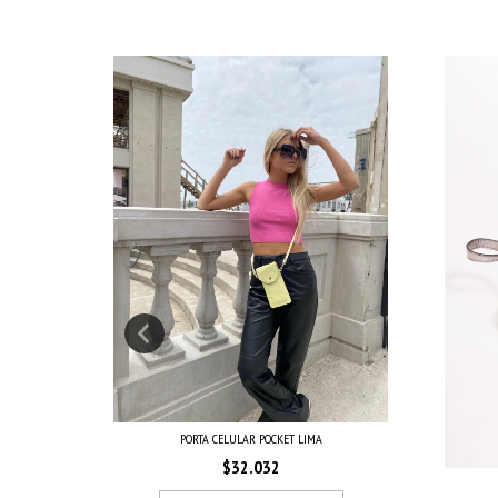
SO
PORTA CELULAR POCKET LIMA
$32.032