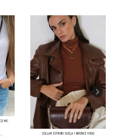
 NE...
CO
COLLAR ESTRIBO SUELA I BRONCE VIEJO