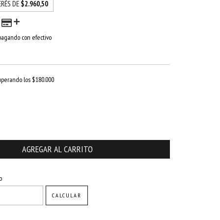
ERÉS DE
$2.960,50
agando con efectivo
uperando los
$180.000
CAMBIAR CP
o
CALCULAR