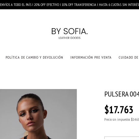
ENVÍOS A TODO EL PAÍS I 20% OFF EFECTIVO I 10% OFF TRANSFERENCIA I HASTA 6 CUOTAS SIN INTERÉS
POLÍTICA DE CAMBIO Y DEVOLUCIÓN
INFORMACIÓN PRE VENTA
CUIDADO DE
PULSERA 00
$17.763
Precio sin impuestos
$14.6