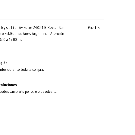
Gratis
b y s o f í a
Av Sucre 2480. 1 B. Beccar, San
neco Sol. Buenos Aires, Argentina - Atención
0:00 a 17:00 hs.
gida
ados durante toda la compra.
voluciones
 podés cambiarlo por otro o devolverlo.