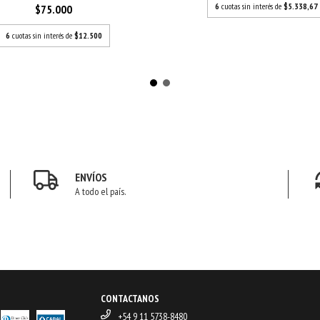
6
cuotas sin interés de
$5.338,67
$75.000
6
cuotas sin interés de
$12.500
ENVÍOS
A todo el país.
CONTACTANOS
+54 9 11 5738-8480