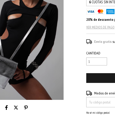
6
CUOTAS SIN INT
20% de descuento
p
VER MEDIOS DE PAGO
Envío gratis
s
CANTIDAD
Entregas para el CP:
Medios de enví
No sé mi código postal